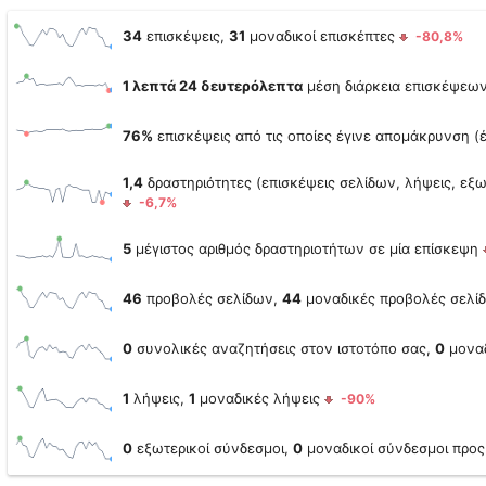
34
επισκέψεις,
31
μοναδικοί επισκέπτες
-80,8%
1 λεπτά 24 δευτερόλεπτα
μέση διάρκεια επισκέψεω
76%
επισκέψεις από τις οποίες έγινε απομάκρυνση (
1,4
δραστηριότητες (επισκέψεις σελίδων, λήψεις, εξω
-6,7%
5
μέγιστος αριθμός δραστηριοτήτων σε μία επίσκεψη
46
προβολές σελίδων,
44
μοναδικές προβολές σελ
0
συνολικές αναζητήσεις στον ιστοτόπο σας,
0
μοναδ
1
λήψεις,
1
μοναδικές λήψεις
-90%
0
εξωτερικοί σύνδεσμοι,
0
μοναδικοί σύνδεσμοι προ